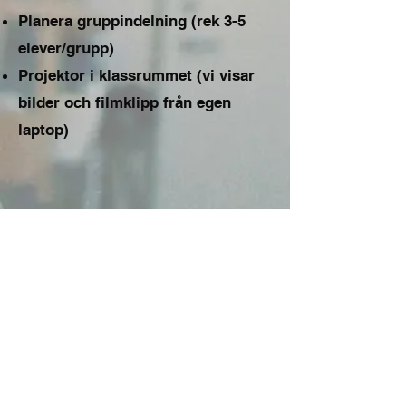
Planera gruppindelning (rek 3-5
elever/grupp)
Projektor i klassrummet (vi visar
bilder och filmklipp från egen
laptop)